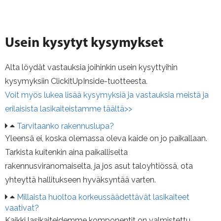
Usein kysytyt kysymykset
Alta löydät vastauksia joihinkin usein kysyttyihin
kysymyksiin ClickitUpInside-tuotteesta.
Voit myös lukea lisää kysymyksiä ja vastauksia meistä ja
erilaisista lasikaiteistamme täältä>>
Tarvitaanko rakennuslupa?
Yleensä ei, koska olemassa oleva kaide on jo paikallaan.
Tarkista kuitenkin aina paikalliselta
rakennusviranomaiselta, ja jos asut taloyhtiössä, ota
yhteyttä hallitukseen hyväksyntää varten.
Millaista huoltoa korkeussäädettävät lasikaiteet
vaativat?
Kaikki lasikaiteidemme komponentit on valmistettu