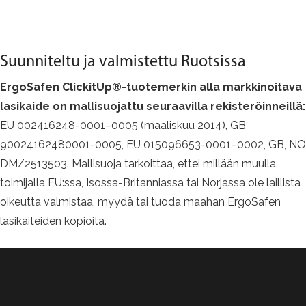
Suunniteltu ja valmistettu Ruotsissa
ErgoSafen ClickitUp®-tuotemerkin alla markkinoitava
lasikaide on mallisuojattu seuraavilla rekisteröinneillä:
EU 002416248-0001–0005 (maaliskuu 2014), GB
90024162480001-0005, EU 015096653-0001–0002, GB, NO
DM/2513503. Mallisuoja tarkoittaa, ettei millään muulla
toimijalla EU:ssa, Isossa-Britanniassa tai Norjassa ole laillista
oikeutta valmistaa, myydä tai tuoda maahan ErgoSafen
lasikaiteiden kopioita.