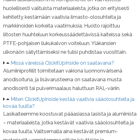
huolellisesti valituista materiaaleista, jotka on erityisesti
kehitetty kestämään vaativia ilmasto-olosuhteita ja
markkinoiden korkeita vaatimuksia. Huolto rajoittuu
liitosten huuhteluun korkeussäädettävissä kaiteissa sekä
PTFE-pohjaisen liukukalvon voiteluun. Yläkansien
ulkonäön säilyttämiseksi ne tulisi puhdistaa vuosittain.
Missä väreissä ClickitUpInside on saatavana?
Alumiiniprofiilit toimitetaan vakiona luonnonvärisenä
anodisoituna, ja lisävarusteena on saatavana musta
anodisointi tai pulverimaalaus haluttuun RAL-väriin.
Miten ClickitUpInside kestää vaativia sääolosuhteita ja
kovaa tuulta?
Lasikaiteemme koostuvat pääasiassa lasista ja alumiinista
– materiaaleista, jotka kestävät vaativia sääolosuhteita ja
kovaa tuulta. Valitsemalla aina kestävät premium-