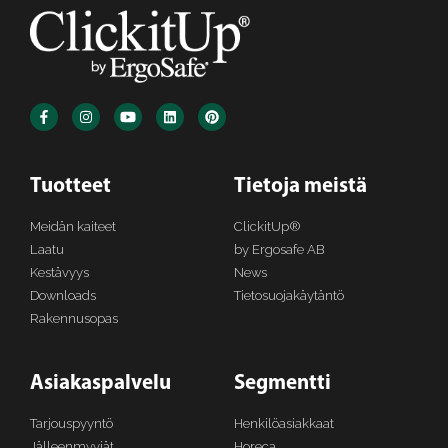
Tuotteet
Tietoja meistä
Meidän kaiteet
ClickitUp®
Laatu
by Ergosafe AB
Kestävyys
News
Downloads
Tietosuojakäytäntö
Rakennusopas
Asiakaspalvelu
Segmentti
Tarjouspyyntö
Henkilöasiakkaat
Jälleenmyyjät
Horeca