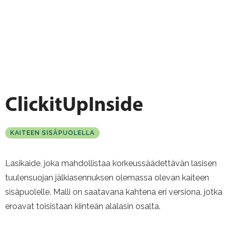
ClickitUpInside
KAITEEN SISÄPUOLELLA
Lasikaide, joka mahdollistaa korkeussäädettävän lasisen
tuulensuojan jälkiasennuksen olemassa olevan kaiteen
sisäpuolelle. Malli on saatavana kahtena eri versiona, jotka
eroavat toisistaan kiinteän alalasin osalta.