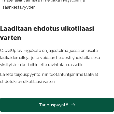
materiaalit varmistamme pitkän käyttöiän ja
säänkestävyyden.
Laaditaan ehdotus ulkotilaasi
varten
ClickitUp by ErgoSafe on järjestelmä, jossa on useita
lasikaidemalleja, joita voidaan helposti yhdistellä sekä
yksityisiin ulkotiloihin että ravintolaterasseille.
Lähetä tarjouspyyntö, niin tuotantuntijamme laativat
ehdotuksen ulkotilaasi varten.
Tarjouspyyntö