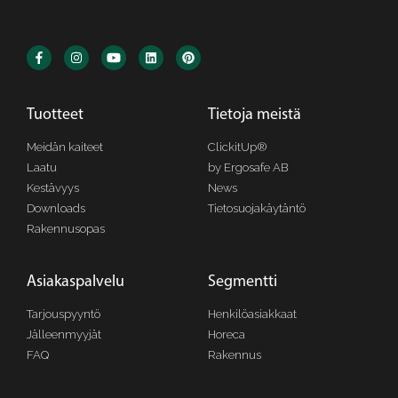
Tuotteet
Tietoja meistä
Meidän kaiteet
ClickitUp®
Laatu
by Ergosafe AB
Kestävyys
News
Downloads
Tietosuojakäytäntö
Rakennusopas
Asiakaspalvelu
Segmentti
Tarjouspyyntö
Henkilöasiakkaat
Jälleenmyyjät
Horeca
FAQ
Rakennus