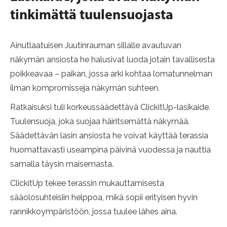
Meistä
Meistä
Meistä
tinkimättä tuulensuojasta
Jälleenmyyjät
Jälleenmyyjät
Jälleenmyyjät
Ainutlaatuisen Juutinrauman sillalle avautuvan
Inspiraatio
Inspiraatio
Inspiraatio
näkymän ansiosta he halusivat luoda jotain tavallisesta
poikkeavaa – paikan, jossa arki kohtaa lomatunnelman
ilman kompromisseja näkymän suhteen.
Ratkaisuksi tuli korkeussäädettävä ClickitUp-lasikaide.
Tuulensuoja, joka suojaa häiritsemättä näkymää.
Säädettävän lasin ansiosta he voivat käyttää terassia
huomattavasti useampina päivinä vuodessa ja nauttia
samalla täysin maisemasta.
ClickitUp tekee terassin mukauttamisesta
sääolosuhteisiin helppoa, mikä sopii erityisen hyvin
rannikkoympäristöön, jossa tuulee lähes aina.