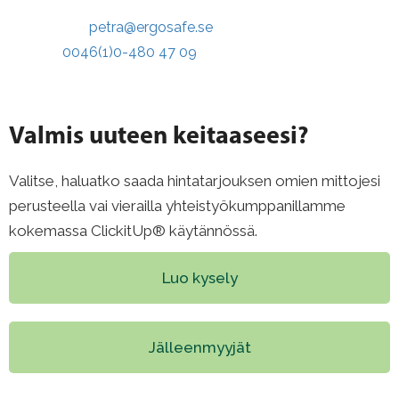
Sähköposti:
petra@ergosafe.se
Puhelin:
0046(1)0-480 47 09
Valmis uuteen keitaaseesi?
Valitse, haluatko saada hintatarjouksen omien mittojesi
perusteella vai vierailla yhteistyökumppanillamme
kokemassa ClickitUp® käytännössä.
Luo kysely
Jälleenmyyjät