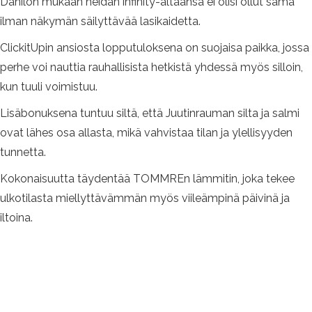
Danilon mukaan heidän infinity-altaansa ei olisi ollut sama
ilman näkymän säilyttävää lasikaidetta.
ClickitUpin ansiosta lopputuloksena on suojaisa paikka, jossa
perhe voi nauttia rauhallisista hetkistä yhdessä myös silloin,
kun tuuli voimistuu.
Lisäbonuksena tuntuu siltä, että Juutinrauman silta ja salmi
ovat lähes osa allasta, mikä vahvistaa tilan ja ylellisyyden
tunnetta.
Kokonaisuutta täydentää TOMMREn lämmitin, joka tekee
ulkotilasta miellyttävämmän myös viileämpinä päivinä ja
iltoina.