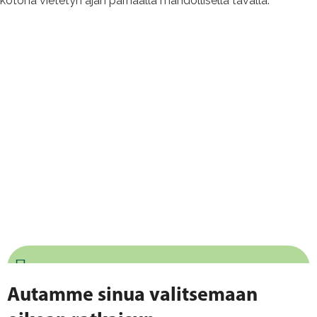
kotona vietetyn ajan parhaalla mahdollisella tavalla.
Autamme sinua valitsemaan