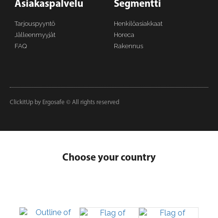
Asiakaspalvelu
Segmentti
Tarjouspyyntö
Henkilöasiakkaat
Jälleenmyyjät
Horeca
FAQ
Rakennus
ClickitUp by Ergosafe © All rights reserved
Choose your country