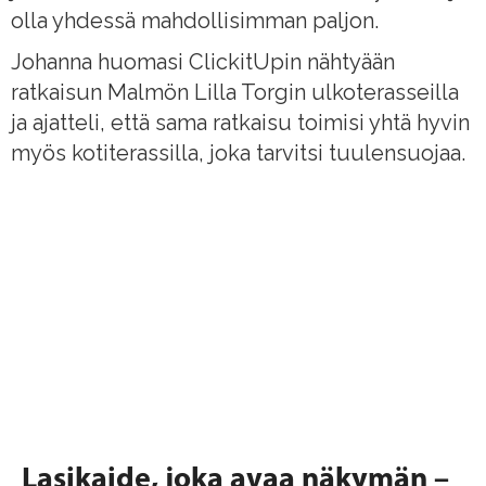
olla yhdessä mahdollisimman paljon.
Ammattilaisille
Päivitettävät lasikaiteet
Johanna huomasi ClickitUpin nähtyään
Päivitettävät lasikaiteet
Päivitettävät lasikaiteet
Meistä
ratkaisun Malmön Lilla Torgin ulkoterasseilla
Lasikaiteet, jotka voidaan päivittää
Lasikaiteet, jotka voidaan päivittää
Lasikaiteet, jotka voidaan päivittää
ja ajatteli, että sama ratkaisu toimisi yhtä hyvin
Jälleenmyyjät
korkeussäädettävällä tuulisuojalla.
korkeussäädettävällä tuulisuojalla.
korkeussäädettävällä tuulisuojalla.
myös kotiterassilla, joka tarvitsi tuulensuojaa.
Inspiraatio
Vapaasti seisovat
Vapaasti seisovat
Vapaasti seisovat
lasikaiteet
lasikaiteet
lasikaiteet
Yhdistä maanpinnan lasikaiteet
Yhdistä maanpinnan lasikaiteet
Yhdistä maanpinnan lasikaiteet
kukkalaatikkoon tai penkkiin.
kukkalaatikkoon tai penkkiin.
kukkalaatikkoon tai penkkiin.
Ammattilaisille
Ammattilaisille
Ammattilaisille
Lasikaide, joka avaa näkymän –